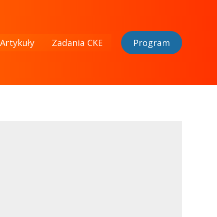
Artykuły
Zadania CKE
Program