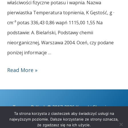
właściwości fizyczne potasu i wapnia. Nazwa
pierwiastka Temperatura topnienia, K Gęstość, g ·
cm⁻³ potas 336,43 0,86 wapń 1115,00 1,55 Na
podstawie: A. Bielański, Podstawy chemii
nieorganicznej, Warszawa 2004. Oceń, czy podane
poniżej informacje …
Read More »
Tomasz P. Kruk © 2017-2026 Kruczki Chemiczne
Ta strona korzysta z ciasteczek aby świadczyć usługi na
najwyższym poziomie. Dalsze korzystanie ze strony oznacza,
że zgadzasz się na ich użycie.