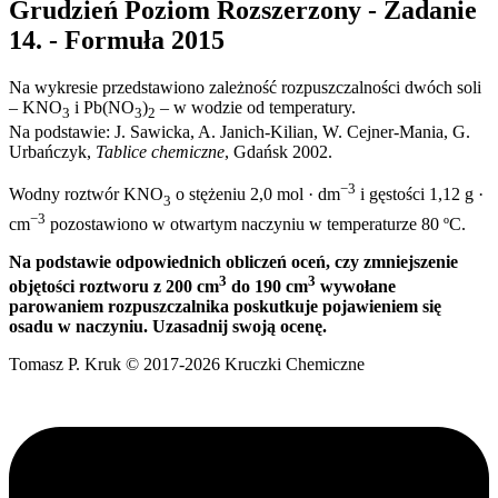
Grudzień Poziom Rozszerzony - Zadanie
14. - Formuła 2015
Na wykresie przedstawiono zależność rozpuszczalności dwóch soli
– KNO
i Pb(NO
)
– w wodzie od temperatury.
3
3
2
Na podstawie: J. Sawicka, A. Janich-Kilian, W. Cejner-Mania, G.
Urbańczyk,
Tablice chemiczne
, Gdańsk 2002.
−3
Wodny roztwór KNO
o stężeniu 2,0 mol · dm
i gęstości 1,12 g ·
3
−3
cm
pozostawiono w otwartym naczyniu w temperaturze 80 ºC.
Na podstawie odpowiednich obliczeń oceń, czy zmniejszenie
3
3
objętości roztworu z 200 cm
do 190 cm
wywołane
parowaniem rozpuszczalnika poskutkuje pojawieniem się
osadu w naczyniu. Uzasadnij swoją ocenę.
Tomasz P. Kruk © 2017-2026 Kruczki Chemiczne