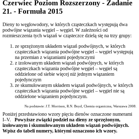
Czerwiec Poziom Rozszerzony - Zadanie
21. - Formuła 2015
Dieny to węglowodory, w których cząsteczkach występują dwa
podwójne wiązania węgiel – węgiel. W zależności od
rozmieszczenia tych wiązań w cząsteczce dzielą się na trzy grupy:
ze sprzężonym układem wiązań podwójnych, w których
cząsteczkach wiązania podwójne węgiel – węgiel występują
na przemian z wiązaniami pojedynczymi
z izolowanym układem wiązań podwójnych, w których
cząsteczkach wiązania podwójne węgiel – węgiel są
oddzielone od siebie więcej niż jednym wiązaniem
pojedynczym
ze skumulowanym układem wiązań podwójnych, w których
cząsteczkach wiązania podwójne węgiel – węgiel nie są
oddzielone wiązaniem pojedynczym.
Na podstawie: J.T. Morrison, R.N. Boyd, Chemia organiczna, Warszawa 2008.
Poniżej przedstawiono wzory pięciu dienów oznaczone numerami
I–V.
Powyższe związki podziel na dieny ze sprzężonym,
izolowanym i skumulowanym układem wiązań podwójnych.
Wpisz do tabeli numery, którymi oznaczono ich wzory.