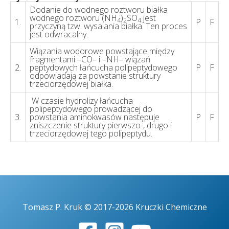
Dodanie do wodnego roztworu białka
wodnego roztworu (NH
)
SO
jest
4
2
4
1.
P
F
przyczyną tzw. wysalania białka. Ten proces
jest odwracalny.
Wiązania wodorowe powstające między
fragmentami –CO– i –NH– wiązań
2.
peptydowych łańcucha polipeptydowego
P
F
odpowiadają za powstanie struktury
trzeciorzędowej białka.
W czasie hydrolizy łańcucha
polipeptydowego prowadzącej do
3.
powstania aminokwasów następuje
P
F
zniszczenie struktury pierwszo-, drugo i
trzeciorzędowej tego polipeptydu.
Tomasz P. Kruk © 2017-2026 Kruczki Chemiczne