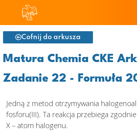
Cofnij do arkusza
Matura Chemia CKE Arku
Zadanie 22 - Formuła 2
Jedną z metod otrzymywania halogenoalk
fosforu(III). Ta reakcja przebiega zgodn
X – atom halogenu.