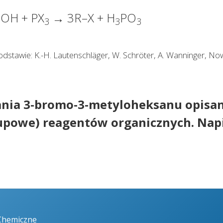
OH + PX
→ 3R–X + H
PO
3
3
3
dstawie: K.-H. Lautenschläger, W. Schröter, A. Wanninger, 
ania 3-bromo-3-metyloheksanu opisa
rupowe) reagentów organicznych. Nap
Chemiczne