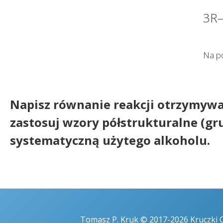
3R–
Na po
Napisz równanie reakcji otrzymyw
zastosuj wzory półstrukturalne (g
systematyczną użytego alkoholu.
Tomasz P. Kruk © 2017-2026 Kruczki 