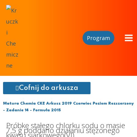
Program
Cofnij do arkusza
Matura Chemia CKE Arkusz 2019 Czerwiec Poziom Rozszerzony
- Zadanie 14 - Formuła 2015
Próbkę stałego chlorku sodu o masie
7,5 g poddano działaniu stężonego
kwasu siarkowego(VI).