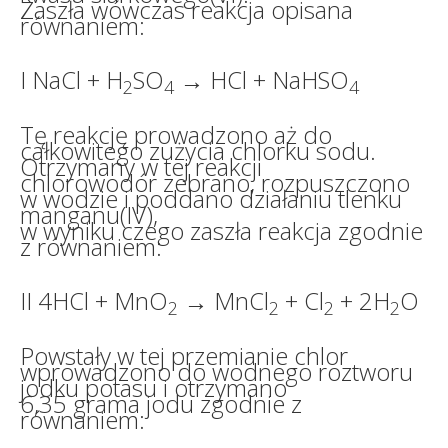
Zaszła wówczas reakcja opisana
równaniem:
I NaCl + H
SO
→ HCl + NaHSO
2
4
4
Tę reakcję prowadzono aż do
całkowitego zużycia chlorku sodu.
Otrzymany w tej reakcji
chlorowodór zebrano, rozpuszczono
w wodzie i poddano działaniu tlenku
manganu(IV),
w wyniku czego zaszła reakcja zgodnie
z równaniem:
II 4HCl + MnO
→ MnCl
+ Cl
+ 2H
O
2
2
2
2
Powstały w tej przemianie chlor
wprowadzono do wodnego roztworu
jodku potasu i otrzymano
6,35 grama jodu zgodnie z
równaniem: