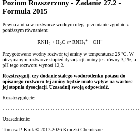
Poziom Rozszerzony - Zadanie 27.2 -
Formuła 2015
Pewna amina w roztworze wodnym ulega przemianie zgodnie z
poniższym równaniem:
+
–
RNH
+ H
O ⇄ RNH
+ OH
2
2
3
Przygotowano wodny roztwór tej aminy w temperaturze 25 °C. W
otrzymanym roztworze stopień dysocjacji aminy jest równy 3,1%, a
pH tego roztworu wynosi 12,2.
Rozstrzygnij, czy dodanie stałego wodorotlenku potasu do
opisanego roztworu tej aminy
będzie miało wpływ na wartość
jej stopnia dysocjacji. Uzasadnij swoją odpowiedź.
Rozstrzygnięcie:
………………………………………………………………………
Uzasadnienie:
Tomasz P. Kruk © 2017-2026 Kruczki Chemiczne