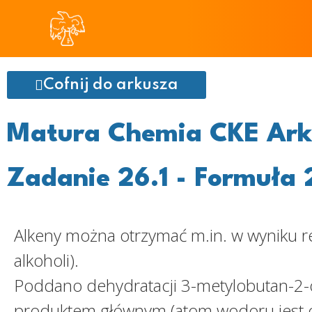
Cofnij do arkusza
Matura Chemia CKE Arku
Zadanie 26.1 - Formuła 
Alkeny można otrzymać m.in. w wyniku reak
alkoholi).
Poddano dehydratacji 3-metylobutan-2-ol
produktem głównym (atom wodoru jest o