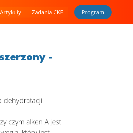
Artykuły
Zadania CKE
Program
szerzony -
a dehydratacji
zy czym alken A jest
gla, który jest