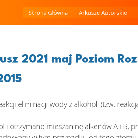
Strona Główna
Arkusze Autorskie
sz 2021 maj Poziom Roz
2015
cji eliminacji wody z alkoholi (tzw. reakcj
 i otrzymano mieszaninę alkenów A i B, pr
drywany w tym przypadku od tego atomu wę