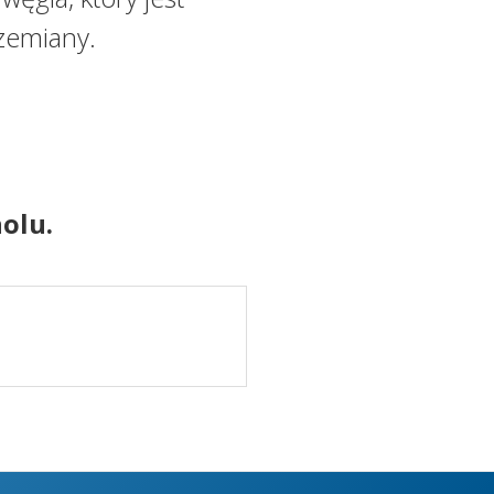
zemiany.
olu.