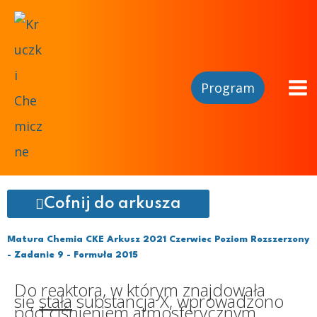
Program
Cofnij do arkusza
Matura Chemia CKE Arkusz 2021 Czerwiec Poziom Rozszerzony
- Zadanie 9 - Formuła 2015
Do reaktora, w którym znajdowała
się
stała
substancja X, wprowadzono
pod ciśnieniem atmosferycznym