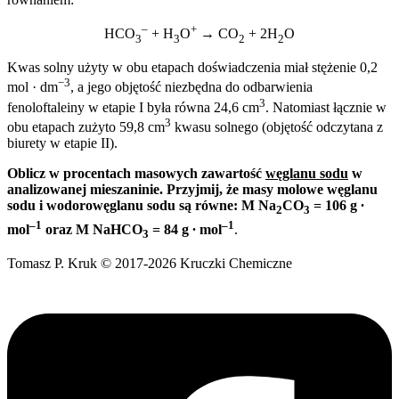
–
+
HCO
+ H
O
→ CO
+ 2H
O
3
3
2
2
Kwas solny użyty w obu etapach doświadczenia miał stężenie 0,2
−3
mol · dm
, a jego objętość niezbędna do odbarwienia
3
fenoloftaleiny w etapie I była równa 24,6 cm
. Natomiast łącznie w
3
obu etapach zużyto 59,8 cm
kwasu solnego (objętość odczytana z
biurety w etapie II).
Oblicz w procentach masowych zawartość
węglanu sodu
w
analizowanej mieszaninie.
Przyjmij, że masy molowe węglanu
sodu i wodorowęglanu sodu są równe:
M Na
CO
= 106 g ∙
2
3
–1
–1
mol
oraz M NaHCO
= 84 g ∙ mol
.
3
Tomasz P. Kruk © 2017-2026 Kruczki Chemiczne