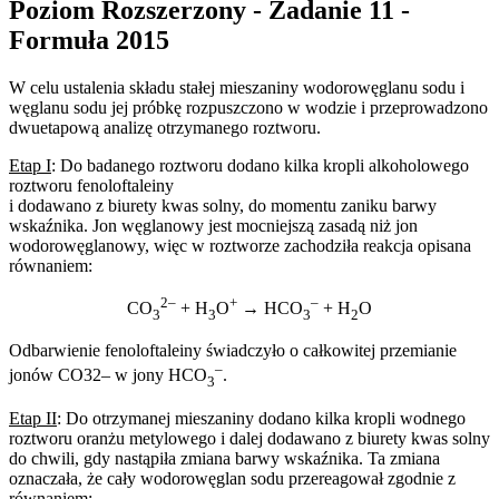
Poziom Rozszerzony - Zadanie 11 -
Formuła 2015
W celu ustalenia składu stałej mieszaniny wodorowęglanu sodu i
węglanu sodu jej próbkę rozpuszczono w wodzie i przeprowadzono
dwuetapową analizę otrzymanego roztworu.
Etap I
: Do badanego roztworu dodano kilka kropli alkoholowego
roztworu fenoloftaleiny
i dodawano z biurety kwas solny, do momentu zaniku barwy
wskaźnika. Jon węglanowy jest mocniejszą zasadą niż jon
wodorowęglanowy, więc w roztworze zachodziła reakcja opisana
równaniem:
2–
+
–
CO
+ H
O
→ HCO
+ H
O
3
3
3
2
Odbarwienie fenoloftaleiny świadczyło o całkowitej przemianie
–
jonów CO32– w jony HCO
.
3
Etap II
: Do otrzymanej mieszaniny dodano kilka kropli wodnego
roztworu oranżu metylowego i dalej dodawano z biurety kwas solny
do chwili, gdy nastąpiła zmiana barwy wskaźnika. Ta zmiana
oznaczała, że cały wodorowęglan sodu przereagował zgodnie z
równaniem: