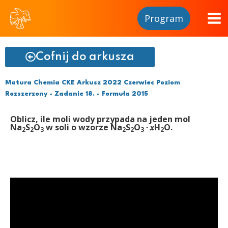
Program
Cofnij do arkusza
Matura Chemia CKE Arkusz 2022 Czerwiec Poziom
Rozszerzony - Zadanie 18. - Formuła 2015
Oblicz, ile moli wody przypada na jeden mol
Na
S
O
w soli o wzorze Na
S
O
∙ 𝒙H
O.
2
2
3
2
2
3
2