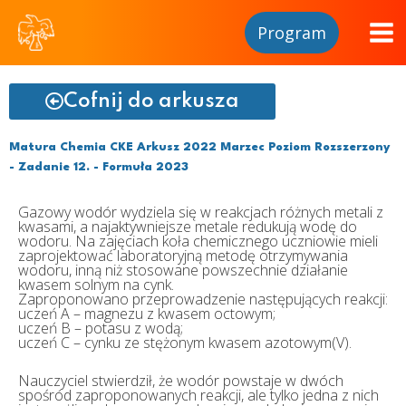
Program
Cofnij do arkusza
Matura Chemia CKE Arkusz 2022 Marzec Poziom Rozszerzony
- Zadanie 12. - Formuła 2023
Gazowy wodór wydziela się w reakcjach różnych metali z
kwasami, a najaktywniejsze metale redukują wodę do
wodoru. Na zajęciach koła chemicznego uczniowie mieli
zaprojektować laboratoryjną metodę otrzymywania
wodoru, inną niż stosowane powszechnie działanie
kwasem solnym na cynk.
Zaproponowano przeprowadzenie następujących reakcji:
uczeń A – magnezu z kwasem octowym;
uczeń B – potasu z wodą;
uczeń C – cynku ze stężonym kwasem azotowym(V).
Nauczyciel stwierdził, że wodór powstaje w dwóch
spośród zaproponowanych reakcji, ale
tylko jedna z nich