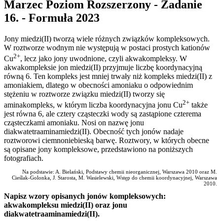
Marzec Poziom Rozszerzony - Zadanie
16. - Formuła 2023
Jony miedzi(II) tworzą wiele różnych związków kompleksowych.
W roztworze wodnym nie występują w postaci prostych kationów
2+
Cu
, lecz jako jony uwodnione, czyli akwakompleksy. W
akwakompleksie jon miedzi(II) przyjmuje liczbę koordynacyjną
równą 6. Ten kompleks jest mniej trwały niż kompleks miedzi(II) z
amoniakiem, dlatego w obecności amoniaku o odpowiednim
stężeniu w roztworze związku miedzi(II) tworzy się
2+
aminakompleks, w którym liczba koordynacyjna jonu Cu
także
jest równa 6, ale cztery cząsteczki wody są zastąpione czterema
cząsteczkami amoniaku. Nosi on nazwę jonu
diakwatetraaminamiedzi(II). Obecność tych jonów nadaje
roztworowi ciemnoniebieską barwę. Roztwory, w których obecne
są opisane jony kompleksowe, przedstawiono na poniższych
fotografiach.
Na podstawie: A. Bielański, Podstawy chemii nieorganicznej, Warszawa 2010 oraz M.
Cieślak-Golonka, J. Starosta, M. Wasielewski, Wstęp do chemii koordynacyjnej, Warszawa
2010.
Napisz wzory opisanych jonów kompleksowych:
akwakompleksu miedzi(II) oraz jonu
diakwatetraaminamiedzi(II).