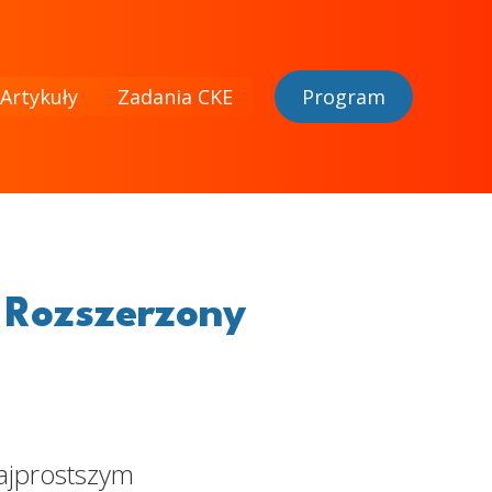
Artykuły
Zadania CKE
Program
 Rozszerzony
ajprostszym