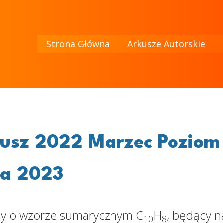
Strona Główna
Arkusze Autorskie
usz 2022 Marzec Poziom
ła 2023
zny o wzorze sumarycznym C
H
, będący n
10
8