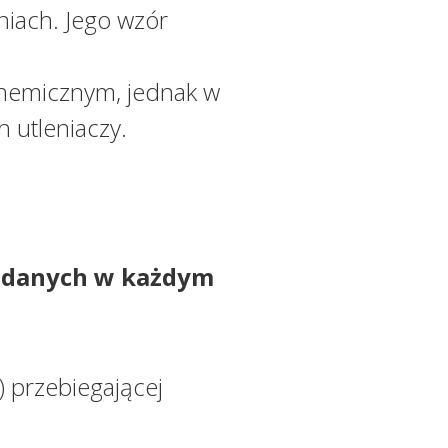
iach. Jego wzór
chemicznym, jednak w
 utleniaczy.
podanych
w każdym
) przebiegającej