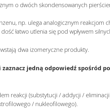
znym o dwóch skondensowanych pierścien
nzenu, np. ulega analogicznym reakcjom 
dość łatwo utlenia się pod wpływem silnych
owstają dwa izomeryczne produkty.
z i zaznacz jedną odpowiedź spośród 
 reakcji (substytucji / addycji / eliminacji
rofilowego / nukleofilowego).