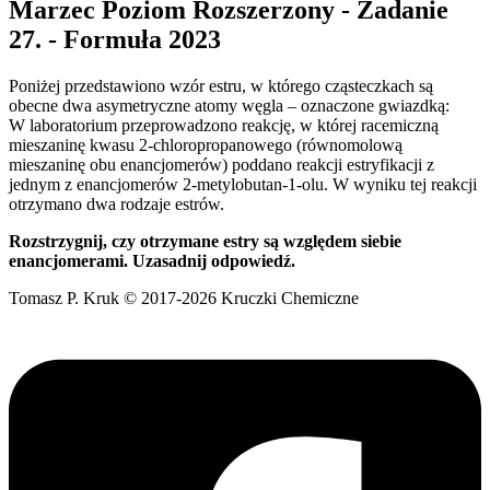
Marzec Poziom Rozszerzony - Zadanie
27. - Formuła 2023
Poniżej przedstawiono wzór estru, w którego cząsteczkach są
obecne dwa asymetryczne atomy węgla – oznaczone gwiazdką:
W laboratorium przeprowadzono reakcję, w której racemiczną
mieszaninę kwasu 2-chloropropanowego (równomolową
mieszaninę obu enancjomerów) poddano reakcji estryfikacji z
jednym z enancjomerów 2-metylobutan-1-olu. W wyniku tej reakcji
otrzymano dwa rodzaje estrów.
Rozstrzygnij, czy otrzymane estry są względem siebie
enancjomerami. Uzasadnij odpowiedź.
Tomasz P. Kruk © 2017-2026 Kruczki Chemiczne