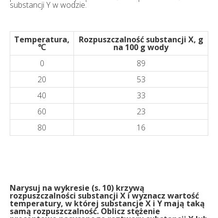
substancji Y w wodzie.
Temperatura,
Rozpuszczalność substancji X, g
℃
na 100 g wody
0
89
20
53
40
33
60
23
80
16
Narysuj na wykresie (s. 10) krzywą
rozpuszczalności substancji X i wyznacz wartość
temperatury, w której substancje X i Y mają taką
samą rozpuszczalność. Oblicz stężenie