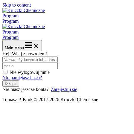
Skip to content
Program
Program
Program
Program
Main Menu
Hej! Witaj z powrotem!
Nie wylogowuj mnie
Nie pamiętasz hasła?
Dołącz
Nie masz jeszcze konta?
Zarejestruj się
Tomasz P. Kruk © 2017-2026 Kruczki Chemiczne