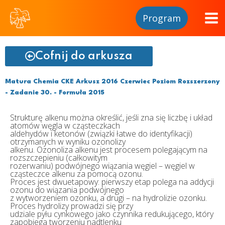
Program
Cofnij do arkusza
Matura Chemia CKE Arkusz 2016 Czerwiec Poziom Rozszerzony
- Zadanie 30. - Formuła 2015
Strukturę alkenu można określić, jeśli zna się liczbę i układ
atomów węgla w cząsteczkach
aldehydów i ketonów (związki łatwe do identyfikacji)
otrzymanych w wyniku ozonolizy
alkenu. Ozonoliza alkenu jest procesem polegającym na
rozszczepieniu (całkowitym
rozerwaniu) podwójnego wiązania węgiel – węgiel w
cząsteczce alkenu za pomocą ozonu.
Proces jest dwuetapowy: pierwszy etap polega na addycji
ozonu do wiązania podwójnego
z wytworzeniem ozonku, a drugi – na hydrolizie ozonku.
Proces hydrolizy prowadzi się przy
udziale pyłu cynkowego jako czynnika redukującego, który
zapobiega tworzeniu nadtlenku